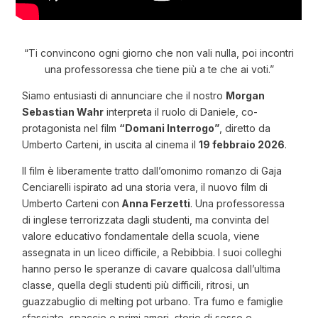
“Ti convincono ogni giorno che non vali nulla, poi incontri
una professoressa che tiene più a te che ai voti.”
Siamo entusiasti di annunciare che il nostro
Morgan
Sebastian Wahr
interpreta il ruolo di Daniele, co-
protagonista nel film
“Domani Interrogo”
, diretto da
Umberto Carteni, in uscita al cinema il
19 febbraio 2026
.
Il film è liberamente tratto dall’omonimo romanzo di Gaja
Cenciarelli ispirato ad una storia vera, il nuovo film di
Umberto Carteni con
Anna Ferzetti
. Una professoressa
di inglese terrorizzata dagli studenti, ma convinta del
valore educativo fondamentale della scuola, viene
assegnata in un liceo difficile, a Rebibbia. I suoi colleghi
hanno perso le speranze di cavare qualcosa dall’ultima
classe, quella degli studenti più difficili, ritrosi, un
guazzabuglio di melting pot urbano. Tra fumo e famiglie
sfasciate, spaccio e primi amori, storie di sesso e