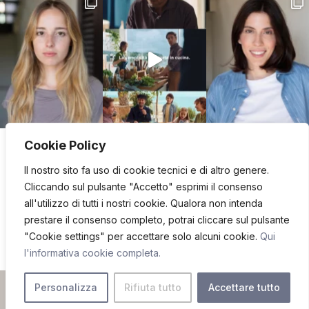
Cookie Policy
Il nostro sito fa uso di cookie tecnici e di altro genere.
Cliccando sul pulsante "Accetto" esprimi il consenso
BECOME A TALENT
all'utilizzo di tutti i nostri cookie. Qualora non intenda
prestare il consenso completo, potrai cliccare sul pulsante
"Cookie settings" per accettare solo alcuni cookie.
Qui
l'informativa cookie completa.
© 2026 DEW MANAGEMENT S.r.l. | P.IVA/C.F. 13778800964
Personalizza
Rifiuta tutto
Accettare tutto
Web design:
raraavis.eu
|
Privacy Policy
&
Cookies